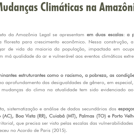
Mudanças Climáticas na Amazôn
exto da Amazônia Legal se apresentam
em duas escalas
:
a p
 a floresta para crescimento econômico. Nessa construção, 
ugar de vida da maioria da população, impactada em ocup
m má qualidade do ar e vulnerável aos eventos climáticos ext
inantes estruturantes como o racismo, a pobreza, as condições
o no aprofundamento das desigualdades de gênero, em especial,
s mudanças do clima na atualidade tem sido evidenciado a
eta, sistematização e análise de dados secundários dos
espaço
 (AC), Boa Vista (RR), Cuiabá (MT), Palmas (TO) e Porto Vel
torial, que precisa ser visto pelas escalas das vulnerabilida
ceu no Acordo de Paris (2015).