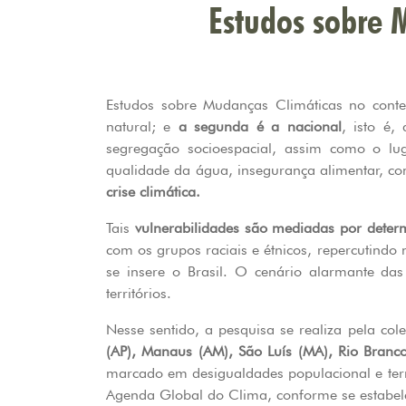
Estudos sobre 
Estudos sobre Mudanças Climáticas no cont
natural; e
a segunda é a nacional
, isto é,
segregação socioespacial, assim como o l
qualidade da água, insegurança alimentar, co
crise climática.
Tais
vulnerabilidades são mediadas por determ
com os grupos raciais e étnicos, repercutind
se insere o Brasil. O cenário alarmante da
territórios.
Nesse sentido, a pesquisa se realiza pela col
(AP), Manaus (AM), São Luís (MA), Rio Branco
marcado em desigualdades populacional e terri
Agenda Global do Clima, conforme se estabele