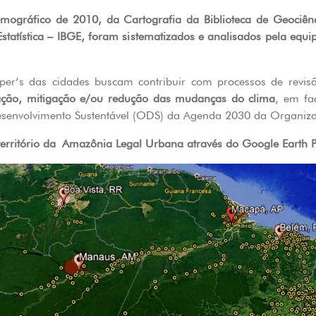
gráfico de 2010, da Cartografia da Biblioteca de Geociên
e Estatística – IBGE, foram sistematizados e analisados pela e
per’s das cidades buscam contribuir com processos de revi
tação, mitigação e/ou redução das mudanças do clima
, em f
esenvolvimento Sustentável (ODS) da Agenda 2030 da Organi
erritório da Amazônia Legal Urbana através do Google Earth P