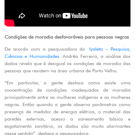
Condições de moradia desfavoráveis para pessoas negras
De acordo com a pesquisadora do
Iyaleta – Pesquisa,
Ciências e Humanidades
Andrêa Ferreira, a análise dos
dados revela que é desigual as condições de moradia das
pessoas que residem na área urbana de Porto Velho.
“Em particular, a gente destaca como existe uma
concentração de condições inadequadas de moradia
principalmente entre as mulheres indígenas e as mulheres
negras. Então quando a gente observa parâmetros como
presença de medidor de energia elétrica, o material das
paredes externas, acesso a saneamento básico e
esgotamento sanitário, os dados são muito alarmantes
nesse sentido”, destaca a pesquisadora.