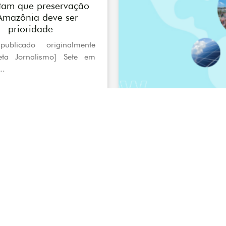
tam que preservação
Amazônia deve ser
prioridade
publicado originalmente
eta Jornalismo] Sete em
..
COP27
P27: A reparação
iada em Durban chega
rm El-Sheikh (Egito)
smar Filho* e Andrêa
* [Originalmente publicado