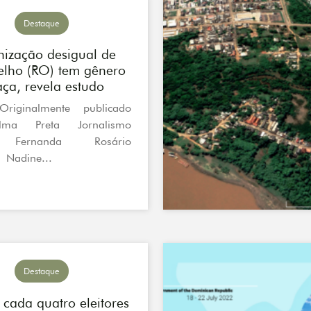
Destaque
nização desigual de
Velho (RO) tem gênero
aça, revela estudo
Originalmente publicado
lma Preta Jornalismo
 Fernanda Rosário
 Nadine...
Destaque
 cada quatro eleitores