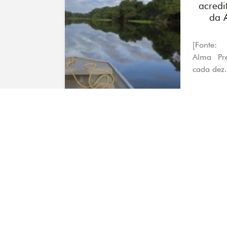
acredi
da 
[Fonte: 
Alma Pr
cada dez.
CO
silenc
a Sha
Por Dio
Ferreira*