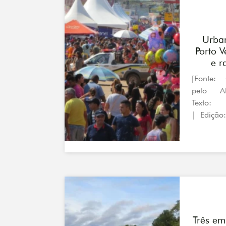
Urba
Porto 
e r
[Fonte: 
pelo A
Texto:
| Edição:
Três em