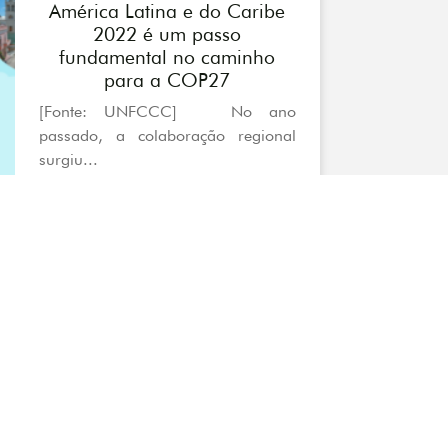
América Latina e do Caribe
2022 é um passo
fundamental no caminho
para a COP27
[Fonte: UNFCCC] No ano
passado, a colaboração regional
surgiu...
Destaque
Associação de Pesquisa
Iyaleta lança o “Sumário
Amazônia Legal Urbana” –
Caderno Iyaleta Vol.03
A IYALETA – Pesquisa, Ciências e