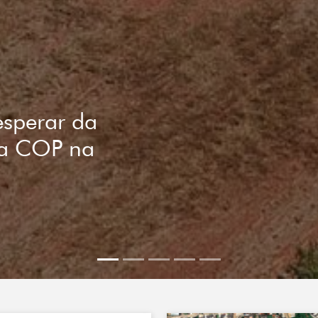
ário
Planos
ptação:
na COP27