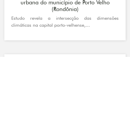
urbana do município de Porto Velho
(Rondônia)
Estudo revela a intersecção das dimensões
climáticas na capital porto-velhense,...
Amazônia
Três em cada quatro eleitores acreditam
que preservação da Amazônia deve ser
prioridade
[Fonte: publicado originalmente Alma Preta
Jornalismo] Sete em cada dez...