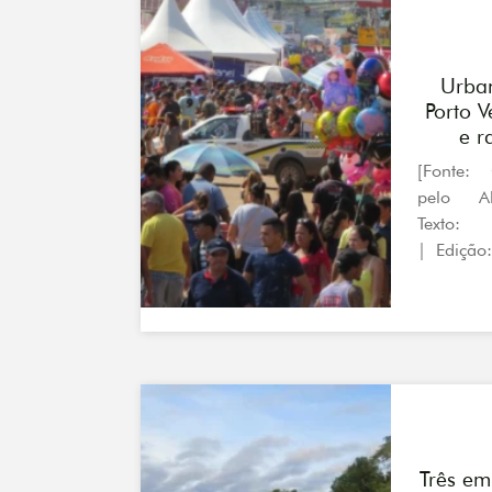
Urba
Porto 
e r
[Fonte: 
pelo A
Texto:
| Edição:
Três em