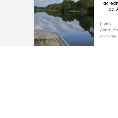
acredi
da 
[Fonte: 
Alma Pr
cada dez.
CO
silenc
a Sha
Por Dio
Ferreira*