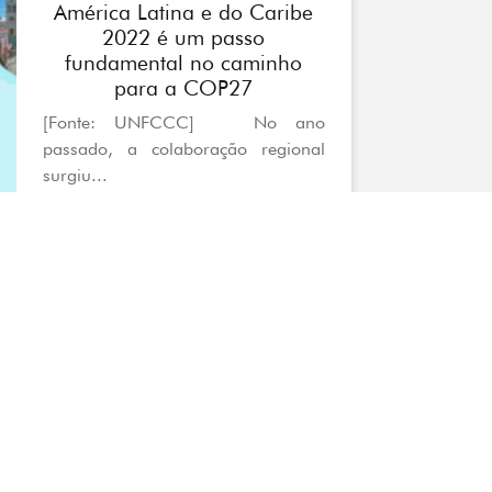
América Latina e do Caribe
2022 é um passo
fundamental no caminho
para a COP27
[Fonte: UNFCCC] No ano
passado, a colaboração regional
surgiu...
Destaque
Associação de Pesquisa
Iyaleta lança o “Sumário
Amazônia Legal Urbana” –
Caderno Iyaleta Vol.03
A IYALETA – Pesquisa, Ciências e