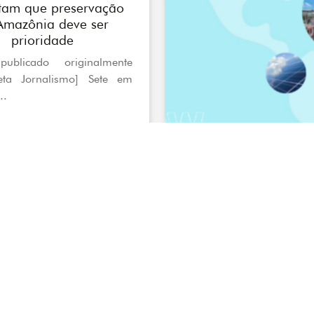
tam que preservação
Amazônia deve ser
prioridade
publicado originalmente
eta Jornalismo] Sete em
..
COP27
P27: A reparação
iada em Durban chega
rm El-Sheikh (Egito)
smar Filho* e Andrêa
* [Originalmente publicado