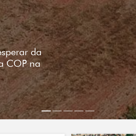
ário
Planos
ptação:
na COP27