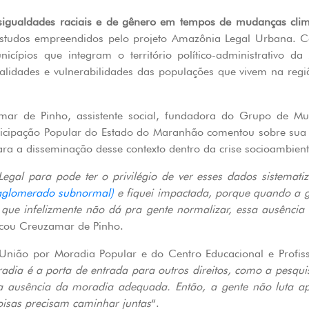
igualdades raciais e de gênero em tempos de mudanças climá
estudos empreendidos pelo projeto Amazônia Legal Urbana. 
nicípios que integram o território político-administrativo 
realidades e vulnerabilidades das populações que vivem na reg
mar de Pinho, assistente social, fundadora do Grupo de M
ticipação Popular do Estado do Maranhão comentou sobre sua 
ara a disseminação desse contexto dentro da crise socioambienta
gal para pode ter o privilégio de ver esses dados sistemati
aglomerado subnormal)
e fiquei impactada, porque quando a ge
que infelizmente não dá pra gente normalizar, essa ausência
acou Creuzamar de Pinho.
nião por Moradia Popular e do Centro Educacional e Profis
dia é a porta de entrada para outros direitos, como a pesquis
 da ausência da moradia adequada. Então, a gente não luta a
coisas precisam caminhar juntas
“.