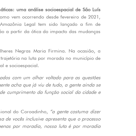
ticas: uma análise socioespacial de São Luís
Como vem ocorrendo desde fevereiro de 2021,
da Amazônia Legal tem sido lançado a fim de
ião a partir da ótica do impacto das mudanças
ulheres Negras Maria Firmina. Na ocasião, a
trajetória na luta por morada no município de
l e socioespacial.
zados com um olhar voltado para as questões
nte acha que já viu de tudo, a gente ainda se
 de cumprimento da função social da cidade e
sional do Coroadinho,
“a gente costuma dizer
a de vocês inclusive apresenta que o processo
penas por moradia, nossa luta é por moradia