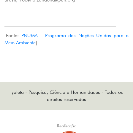
_______________________________________________
[Fonte:
PNUMA – Programa das Nações Unidas para o
Meio Ambiente
]
Iyaleta - Pesquisa, Ciência e Humanidades - Todos os
direitos reservados
Realização